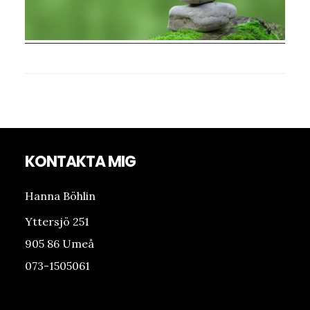
Footer
KONTAKTA MIG
Hanna Böhlin
Yttersjö 251
905 86 Umeå
073-1505061