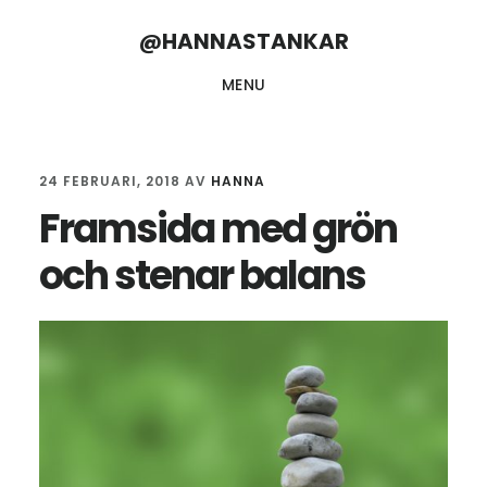
Skip
Skip
@HANNASTANKAR
to
to
MENU
main
footer
content
24 FEBRUARI, 2018
AV
HANNA
Framsida med grön
och stenar balans