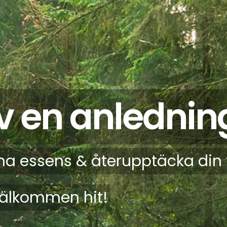
v en anlednin
na essens & återupptäcka din 
Välkommen hit!