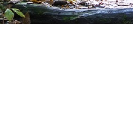
Upplever du stress, oro 
ångest?
Då har jag ett gratiserbjudande till d
lindra dessa känslotillstånd. Nyfiken?