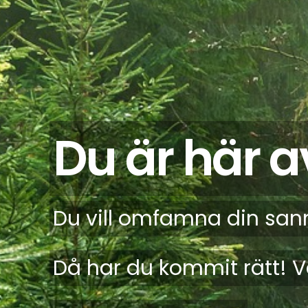
Du är här a
Du vill omfamna din san
Då har du kommit rätt! 