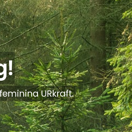
g!
feminina URkraft.